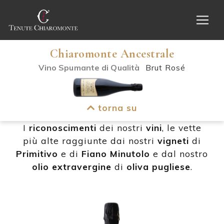
Chiaromonte Ancestrale
Vino Spumante di Qualità
Brut Rosé
I premi di Tenute
Chiaromonte
torna su
I
riconoscimenti
dei nostri
vini
, le vette
più alte raggiunte dai nostri
vigneti
di
Primitivo
e di
Fiano Minutolo
e dal nostro
olio extravergine
di
oliva pugliese
.